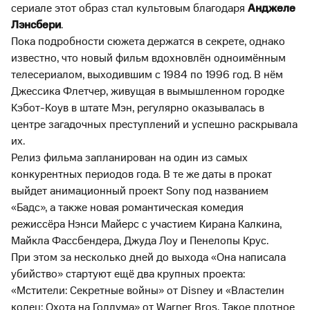
сериале этот образ стал культовым благодаря
Анджеле
Лэнсбери
.
Пока подробности сюжета держатся в секрете, однако
известно, что новый фильм вдохновлён одноимённым
телесериалом, выходившим с 1984 по 1996 год. В нём
Джессика Флетчер, живущая в вымышленном городке
Кэбот-Коув в штате Мэн, регулярно оказывалась в
центре загадочных преступлений и успешно раскрывала
их.
Релиз фильма запланирован на один из самых
конкурентных периодов года. В те же даты в прокат
выйдет анимационный проект Sony под названием
«Бадс», а также новая романтическая комедия
режиссёра Нэнси Майерс с участием Кирана Калкина,
Майкла Фассбендера, Джуда Лоу и Пенелопы Крус.
При этом за несколько дней до выхода «Она написала
убийство» стартуют ещё два крупных проекта:
«Мстители: Секретные войны» от Disney и «Властелин
колец: Охота на Голлума» от Warner Bros. Такое плотное