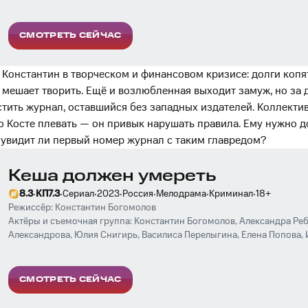
Устюгов
,
Игорь Верник
,
Александра Ребенок
,
Саша Бортич
,
Дмитрий
Власенко
,
Ида Галич
,
Софья Шидловская
,
Леонид Ярмольник
,
Давид
Сутулова
,
Сергей Епишев
,
Дмитрий Куличков
,
Сергей Минаев
,
Алекс
СМОТРЕТЬ СЕЙЧАС
Константин в творческом и финансовом кризисе: долги копят
 мешает творить. Ещё и возлюбленная выходит замуж, но за д
тить журнал, оставшийся без западных издателей. Коллекти
о Косте плевать — он привык нарушать правила. Ему нужно до
о увидит ли первый номер журнал с таким главредом?
Кеша должен умереть
·
·
·
·
·
·
·
8.3
КП
7.3
Сериал
2023
Россия
Мелодрама
Криминал
18
+
Режиссёр:
Константин Богомолов
Актёры и съемочная группа:
Константин Богомолов
,
Александра Ре
Александрова
,
Юлия Снигирь
,
Василиса Перелыгина
,
Елена Попова
,
Лапшина
,
Марк-Малик Мурашкин
,
Алексей Онежен
,
Леон Автаев
СМОТРЕТЬ СЕЙЧАС