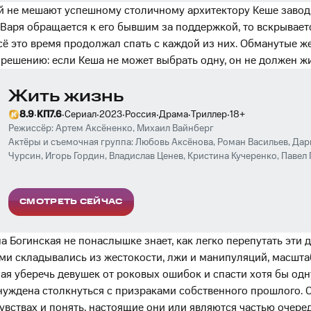
ей не мешают успешному столичному архитектору Кеше завод
 Варя обращается к его бывшим за поддержкой, то вскрывае
сё это время продолжал спать с каждой из них. Обманутые 
решению: если Кеша не может выбрать одну, он не должен ж
Жить жизнь
·
·
·
·
·
·
·
8.9
КП
7.6
Сериал
2023
Россия
Драма
Триллер
18
+
Режиссёр:
Артем Аксёненко
,
Михаил Вайнберг
Актёры и съемочная группа:
Любовь Аксёнова
,
Роман Васильев
,
Дар
Чурсин
,
Игорь Гордин
,
Владислав Ценев
,
Кристина Кучеренко
,
Павел
Воробьев
,
Юлия Джулай
,
Александра Ребенок
,
Матвей Лыков
,
Евген
СМОТРЕТЬ СЕЙЧАС
 Богинская не понаслышке знает, как легко перепутать эти д
и складывались из жестокости, лжи и манипуляций, масшта
лая уберечь девушек от роковых ошибок и спасти хотя бы одн
нуждена столкнуться с призраками собственного прошлого.
чувствах и понять, настоящие они или являются частью очере