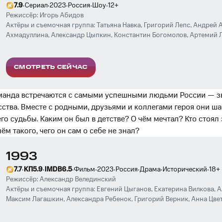
·
·
·
·
·
7.9
Сериал
2023
Россия
Шоу
12
+
Режиссёр:
Игорь Абидов
Актёры и съемочная группа:
Татьяна Навка
,
Григорий Лепс
,
Андрей 
Ахмадуллина
,
Александр Цыпкин
,
Константин Богомолов
,
Артемий 
Филин
,
Ольга Ускова
,
Антон Беляев
,
Александр Овечкин
,
Ильдар Гай
Аксюта
,
Юлиана Слащёва
,
Лариса Долина
,
Александр Лазарев мл.
,
Св
Катерина Шпица
,
Александра Ребенок
,
Дарья Мороз
,
SHAMAN
,
Дмит
СМОТРЕТЬ СЕЙЧАС
Ященко
,
Валерия Гай Германика
,
Олег Янковский
оманда встречаются с самыми успешными людьми России — з
усства. Вместе с родными, друзьями и коллегами героя они ш
о судьбы. Каким он был в детстве? О чём мечтал? Кто стоял 
ём такого, чего он сам о себе не знал?
1993
·
·
·
·
·
·
·
·
7.7
КП
5.9
IMDB
6.5
Фильм
2023
Россия
Драма
Исторический
18
+
Режиссёр:
Александр Велединский
Актёры и съемочная группа:
Евгений Цыганов
,
Екатерина Вилкова
,
А
Максим Лагашкин
,
Александра Ребенок
,
Григорий Верник
,
Анна Цве
Виктория Смирнова
,
Анатолий Залюбовский