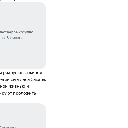
лександра Урсуляк
,
ова
,
Василина
м разрушен, а жилой
етий сын деда Захара,
чной жизнью и
анируют проложить