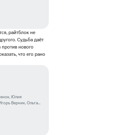
 Колчин
,
Денис
 Ниамеди
,
Ольга
андр Цыпкин
ся, райтблок не
ругого. Судьба даёт
в против нового
казать, что его рано
бенок
,
Юлия
Игорь Верник
,
Ольга