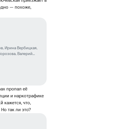
лючевская приезжает в
одно — похоже,
ов
,
Ирина Вербицкая
,
Морозова
,
Валерий
вах пропал её
пции и наркотрафике
 кажется, что,
 Но так ли это?