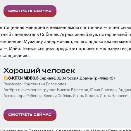
СМОТРЕТЬ СЕЙЧАС
истощённая женщина в невменяемом состоянии — ищет сына
ытный следователь Соболев. Агрессивный муж потерпевшей 
езновении. Мужчину задерживают, но его адвокатом неожида
а — Майя. Теперь сыщику предстоит проявить железную выд
асследованию.
Хороший человек
·
·
·
·
·
·
·
·
8
КП
7.1
IMDB
6.3
Сериал
2020
Россия
Драма
Триллер
18
+
Режиссёр:
Константин Богомолов
Актёры и съемочная группа:
Никита Ефремов
,
Юлия Снигирь
,
Андре
Александра Ребенок
,
Ксения Собчак
,
Игорь Гордин
,
Игорь Черневич
Дмитрий Куличков
,
Константин Мурзенко
,
Елизавета Ищенко
СМОТРЕТЬ СЕЙЧАС