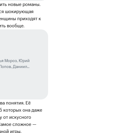
ить новые романы.
тся шокирующая
женщины приходят к
ить вообще.
ья Мороз
,
Юрий
 Попов
,
Даниил
ий Шварц
ва понятия. Её
б которых она даже
у от искусного
 Самое сложное —
дной игры.