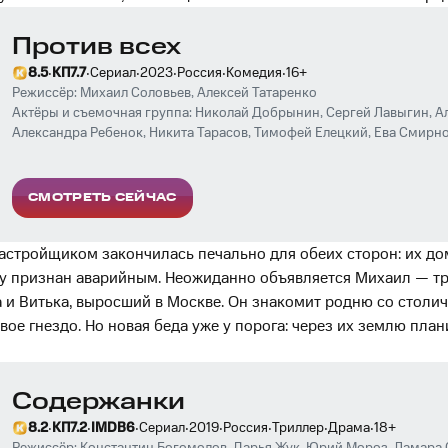
Против всех
·
·
·
·
·
·
8.5
КП
7.7
Сериал
2023
Россия
Комедия
16
+
Режиссёр:
Михаил Соловьев
,
Алексей Татаренко
Актёры и съемочная группа:
Николай Добрынин
,
Сергей Лавыгин
,
А
Александра Ребенок
,
Никита Тарасов
,
Тимофей Елецкий
,
Ева Смирн
Юсковец
,
Надежда Маркина
,
Владимир Стержаков
,
Сергей Степин
СМОТРЕТЬ СЕЙЧАС
астройщиком закончилась печально для обеих сторон: их до
у признан аварийным. Неожиданно объявляется Михаил — тр
 и Витька, выросший в Москве. Он знакомит родню со столи
вое гнездо. Но новая беда уже у порога: через их землю пл
Содержанки
·
·
·
·
·
·
·
·
8.2
КП
7.2
IMDB
6
Сериал
2019
Россия
Триллер
Драма
18
+