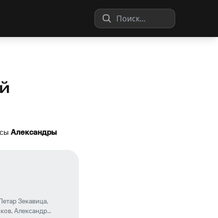
й
исы
Александры
Петар Зекавица
,
шков
,
Александр