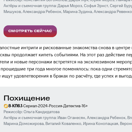
Режиссёр:
Константин Богомолов
,
Дарья Жук
,
Юрий Мороз
,
Ламара 
Актёры и съемочная группа:
Дарья Мороз
,
Софья Эрнст
,
Сергей Бур
Мишуков
,
Александра Ребенок
,
Марина Зудина
,
Александра Ревенко
Сергей Горошко
,
Никита Ефремов
,
Стив Виндольф
,
Дженгиз Джошку
Лавроненко
,
Нелли Уварова
,
Виктория Толстоганова
,
Ольга Сутулова
Александр Кузнецов
СМОТРЕТЬ СЕЙЧАС
алостные интриги и рискованные знакомства снова в центре
квы продолжает кипеть событиями. На этот раз действие пе
ятели и новые персонажи встретятся на эксклюзивном меропр
а прошедшие три года многое поменялось: пока одни стремят
 ищут удовлетворения в браках по расчёту, где успех и выгод
Похищение
·
·
·
·
·
·
8
КП
6.1
Сериал
2024
Россия
Детектив
16
+
Режиссёр:
Ольга Кандидатова
Актёры и съемочная группа:
Иван Оганесян
,
Александра Ребенок
,
Вл
Марина Доможирова
,
Виталий Коваленко
,
Ирина Конопацкая
,
Верон
Поднозов
,
Эра Зиганшина
,
Глеб Белогорцев
,
Юрий Дементьев
,
Конст