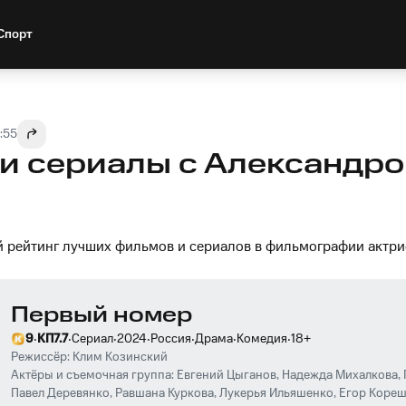
Спорт
:55
и сериалы с Александро
й рейтинг лучших фильмов и сериалов в фильмографии актр
Первый номер
·
·
·
·
·
·
·
9
КП
7.7
Сериал
2024
Россия
Драма
Комедия
18
+
Режиссёр:
Клим Козинский
Актёры и съемочная группа:
Евгений Цыганов
,
Надежда Михалкова
,
Павел Деревянко
,
Равшана Куркова
,
Лукерья Ильяшенко
,
Егор Коре