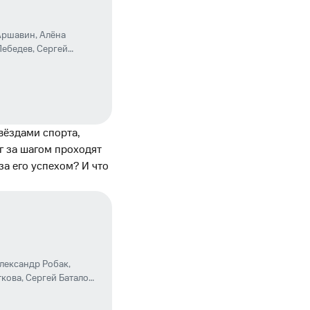
Аршавин
,
Алёна
Лебедев
,
Сергей
нутдинов
,
Юрий
етлана Бондарчук
,
рий Маликов
,
Иван
вёздами спорта,
аг за шагом проходят
за его успехом? И что
лександр Робак
,
ткова
,
Сергей Баталов
,