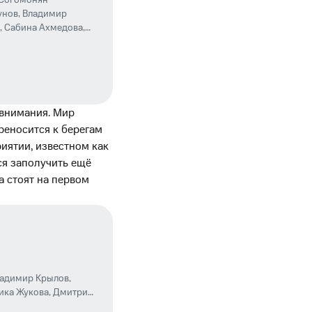
Согомонян
унов
,
Владимир
,
Сабина Ахмедова
,
н
,
Константин
,
Любовь Аксёнова
,
 внимания. Мир
реносится к берегам
иятии, известном как
ся заполучить ещё
а стоят на первом
адимир Крылов
,
ика Жукова
,
Дмитрий
антин Гаёхо