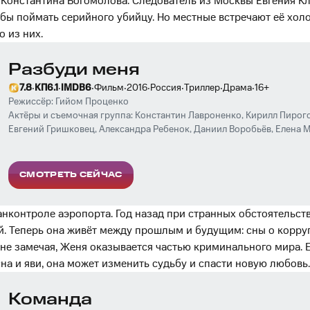
Константина Богомолова. Следователь из Москвы Евгения К
обы поймать серийного убийцу. Но местные встречают её хол
о из них.
Разбуди меня
·
·
·
·
·
·
·
·
7.8
КП
6.1
IMDB
6
Фильм
2016
Россия
Триллер
Драма
16
+
Режиссёр:
Гийом Проценко
Актёры и съемочная группа:
Константин Лавроненко
,
Кирилл Пирог
Евгений Гришковец
,
Александра Ребенок
,
Даниил Воробьёв
,
Елена 
Гришко
,
Илья Древнов
,
Екатерина Волкова
СМОТРЕТЬ СЕЙЧАС
анконтроле аэропорта. Год назад при странных обстоятельст
. Теперь она живёт между прошлым и будущим: сны о корру
не замечая, Женя оказывается частью криминального мира. Ей
на и яви, она может изменить судьбу и спасти новую любовь.
Команда