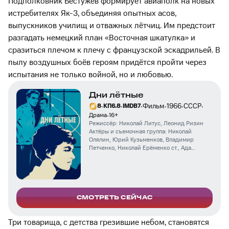
Подполковник Бестужев формирует авиаполк на новых
истребителях Як-3, объединяя опытных асов,
выпускников училищ и отважных лётчиц. Им предстоит
разгадать немецкий план «Восточная шкатулка» и
сразиться плечом к плечу с французской эскадрильей. В
пылу воздушных боёв героям придётся пройти через
испытания не только войной, но и любовью.
Дни лётные
·
·
·
·
·
·
Фильм
1966
СССР
8
КП
6.8
IMDB
7
·
Драма
16
+
Режиссёр:
Николай Литус
,
Леонид Ризин
Актёры и съемочная группа:
Николай
Олялин
,
Юрий Кузьменков
,
Владимир
Петченко
,
Николай Ерёменко ст.
,
Ада
Волошина
,
Вера Алентова
,
Николай Бармин
,
Федор Гладков
,
Юрий Петрушев
,
Борис
Савченко
СМОТРЕТЬ СЕЙЧАС
Три товарища, с детства грезившие небом, становятся