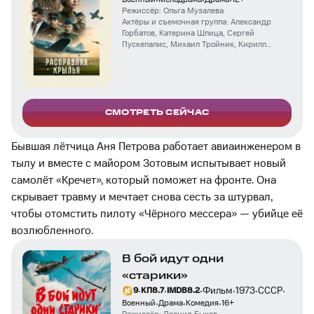
·
·
·
Режиссёр:
Ольга Музалева
Актёры и съемочная группа:
Александр
Горбатов
,
Катерина Шпица
,
Сергей
Пускепалис
,
Михаил Тройник
,
Кирилл
Гребенщиков
,
Дмитрий Муляр
,
Кирилл
Запорожский
,
Алексей Коряков
,
Евгений
Кошелев
,
Ирина Латушко
СМОТРЕТЬ СЕЙЧАС
Бывшая лётчица Аня Петрова работает авиаинженером в
тылу и вместе с майором Зотовым испытывает новый
самолёт «Кречет», который поможет на фронте. Она
скрывает травму и мечтает снова сесть за штурвал,
чтобы отомстить пилоту «Чёрного мессера» — убийце её
возлюбленного.
В бой идут одни
«старики»
·
·
·
·
·
·
Фильм
1973
СССР
9
КП
8.7
IMDB
8.2
·
·
·
Военный
Драма
Комедия
16
+