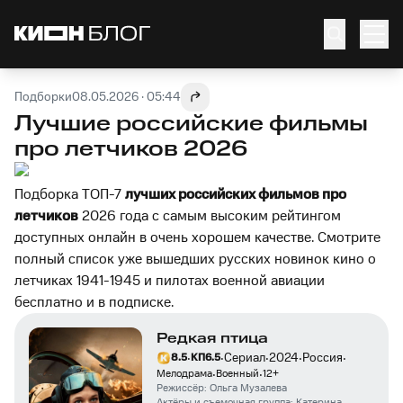
Подборки
08.05.2026 · 05:44
Лучшие российские фильмы
про летчиков 2026
Подборка ТОП-7
лучших российских фильмов про
летчиков
2026 года с самым высоким рейтингом
доступных онлайн в очень хорошем качестве. Смотрите
полный список уже вышедших русских новинок кино о
летчиках 1941-1945 и пилотах военной авиации
бесплатно и в подписке.
Редкая птица
·
·
·
·
·
Сериал
2024
Россия
8.5
КП
6.5
·
·
Мелодрама
Военный
12
+
Режиссёр:
Ольга Музалева
Актёры и съемочная группа:
Катерина