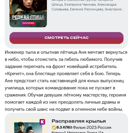
Шпица
,
Екатерина Чаннова
,
Александра
Соловьева
,
Евгения Лезгинцева
,
Анастасия
Цибизова
,
Александр Горбатов
,
Сергей
Пускепалис
,
Михаил Тройник
,
Кирилл
Гребенщиков
,
Дмитрий Муляр
,
Кирилл
Запорожский
,
Алексей Коряков
,
Евгений
Кошелев
,
Ирина Латушко
СМОТРЕТЬ СЕЙЧАС
Инженер тыла и опытная лётчица Аня мечтает вернуться
в небо, чтобы отомстить за гибель любимого. Получив
задание перегнать на фронт новейший истребитель
«Кречет», она блестяще проявляет себя в бою. Теперь
Ане предстоит стать наставницей для юных выпускниц
училища, которых командование пока не пускает в
сражения. Обучая девушек лётному мастерству, героиня
помогает каждой из них преодолеть личные драмы и
получить свой шанс на подвиг в огненном небе войны.
Расправляя крылья
·
·
·
·
·
Фильм
2023
Россия
8.3
КП
6.1
Военный
Мелодрама
Драма
12
+