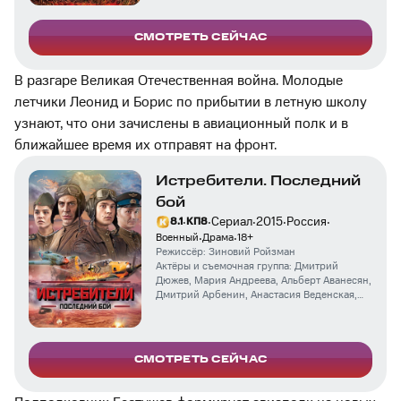
СМОТРЕТЬ СЕЙЧАС
В разгаре Великая Отечественная война. Молодые
летчики Леонид и Борис по прибытии в летную школу
узнают, что они зачислены в авиационный полк и в
ближайшее время их отправят на фронт.
Истребители. Последний
бой
·
·
·
·
·
Сериал
2015
Россия
8.1
КП
8
·
·
Военный
Драма
18
+
Режиссёр:
Зиновий Ройзман
Актёры и съемочная группа:
Дмитрий
Дюжев
,
Мария Андреева
,
Альберт Аванесян
,
Дмитрий Арбенин
,
Анастасия Веденская
,
Антон Семкин
,
Валентин Касьян
,
Денис
Константинов
,
Александр Гагаринов
,
Виктор
Муравский
СМОТРЕТЬ СЕЙЧАС