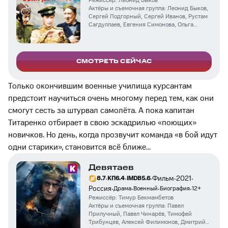
Режиссёр:
Леонид Быков
Актёры и съемочная группа:
Леонид Быков
,
Сергей Подгорный
,
Сергей Иванов
,
Рустам
Сагдуллаев
,
Евгения Симонова
,
Ольга
Матешко
,
Владимир Талашко
,
Алексей
Смирнов
,
Виктор Мирошниченко
,
Григорий
Гладий
СМОТРЕТЬ СЕЙЧАС
Только окончившим военные училища курсантам
предстоит научиться очень многому перед тем, как они
смогут сесть за штурвал самолёта. А пока капитан
Титаренко отбирает в свою эскадрилью «поющих»
новичков. Но день, когда прозвучит команда «в бой идут
одни старики», становится всё ближе…
Девятаев
·
·
·
·
·
Фильм
2021
8.7
КП
6.4
IMDB
5.6
·
·
·
·
Россия
Драма
Военный
Биография
12
+
Режиссёр:
Тимур Бекмамбетов
Актёры и съемочная группа:
Павел
Прилучный
,
Павел Чинарёв
,
Тимофей
Трибунцев
,
Алексей Филимонов
,
Дмитрий