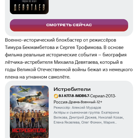
Лысенков
СМОТРЕТЬ СЕЙЧАС
Военно-исторический блокбастер от режиссёров
Тимура Бекмамбетова и Сергея Трофимова. В основе
фильма реальные исторические события – биография
лётчика-истребителя Михаила Девятаева, который в
годы Великой Отечественной войны бежал из немецкого
плена на угнанном самолёте.
Истребители
·
·
·
·
·
Сериал
2013
8.1
КП
7.8
IMDB
6.7
·
·
·
Россия
Драма
Военный
12
+
Режиссёр:
Алексей Мурадов
Актёры и съемочная группа:
Екатерина
Вилкова
,
Дмитрий Дюжев
,
Николай Козак
,
Елена Яковлева
,
Олег Фомин
,
Мария
Андреева
,
Антон Соколов
,
Дмитрий
Арбенин
,
Екатерина Рябова
,
Владимир
Большов