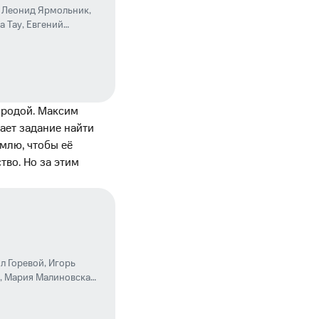
,
Леонид Ярмольник
,
а Тау
,
Евгений
риродой. Максим
ает задание найти
млю, чтобы её
тво. Но за этим
л Горевой
,
Игорь
,
Мария Малиновская
,