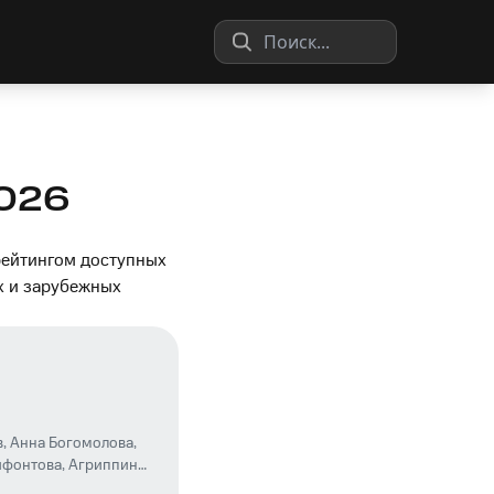
026
рейтингом доступных
х и зарубежных
в
,
Анна Богомолова
,
ифонтова
,
Агриппина
сандра Бабаскина