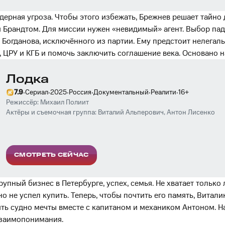
дерная угроза. Чтобы этого избежать, Брежнев решает тайно 
 Брандтом. Для миссии нужен «невидимый» агент. Выбор пад
 Богданова, исключённого из партии. Ему предстоит нелегаль
, ЦРУ и КГБ и помочь заключить соглашение века. Основано 
Лодка
·
·
·
·
·
·
7.9
Сериал
2025
Россия
Документальный
Реалити
16
+
Режиссёр:
Михаил Полиит
Актёры и съемочная группа:
Виталий Альперович
,
Антон Лисенко
СМОТРЕТЬ СЕЙЧАС
крупный бизнес в Петербурге, успех, семья. Не хватает только
но не успел купить. Теперь, чтобы почтить его память, Витали
ть судно мечты вместе с капитаном и механиком Антоном. На
взаимопонимания.