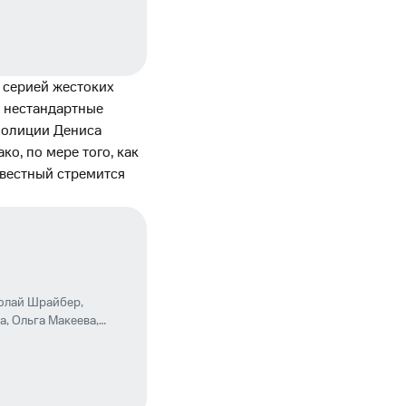
 серией жестоких
ё нестандартные
полиции Дениса
ко, по мере того, как
звестный стремится
олай Шрайбер
,
а
,
Ольга Макеева
,
ев