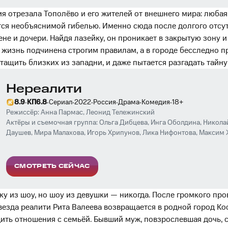
я отрезала Тополёво и его жителей от внешнего мира: люба
тся необъяснимой гибелью. Именно сюда после долгого отсу
не и дочери. Найдя лазейку, он проникает в закрытую зону и
 жизнь подчинена строгим правилам, а в городе бесследно п
ытащить близких из западни, и даже пытается разгадать тайну
Нереалити
·
·
·
·
·
·
·
8.9
КП
6.8
Сериал
2022
Россия
Драма
Комедия
18
+
Режиссёр:
Анна Пармас
,
Леонид Тележинский
Актёры и съемочная группа:
Ольга Дибцева
,
Инга Оболдина
,
Никола
Даушев
,
Мира Малахова
,
Игорь Хрипунов
,
Лика Нифонтова
,
Максим 
Рыцарева
,
Мария Волчок
,
Алексей Розин
,
Сафия Яруллина
СМОТРЕТЬ СЕЙЧАС
у из шоу, но шоу из девушки — никогда. После громкого пр
везда реалити Рита Валеева возвращается в родной город Ко
дить отношения с семьёй. Бывший муж, повзрослевшая дочь, 