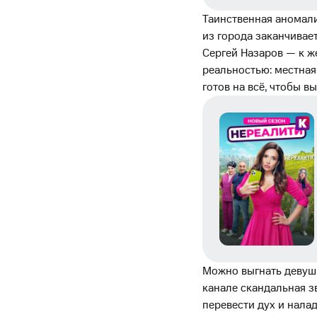
Таинственная аномали
из города заканчивае
Сергей Назаров — к же
реальностью: местная
готов на всё, чтобы в
Можно выгнать девушк
канале скандальная з
перевести дух и нала