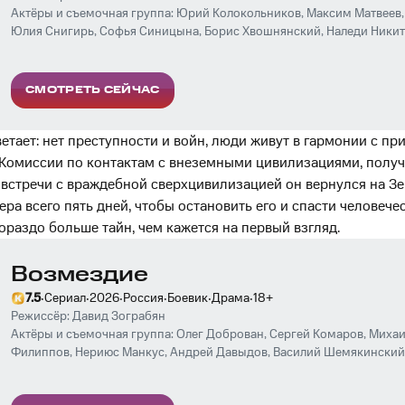
Актёры и съемочная группа:
Юрий Колокольников
,
Максим Матвеев
Юлия Снигирь
,
Софья Синицына
,
Борис Хвошнянский
,
Наледи Никит
Сангаджиев
,
Денис Бургазлиев
,
Юрий Нифонтов
,
Карэн Бадалов
СМОТРЕТЬ СЕЙЧАС
ветает: нет преступности и войн, люди живут в гармонии с п
Комиссии по контактам с внеземными цивилизациями, получ
 встречи с враждебной сверхцивилизацией он вернулся на Зе
ра всего пять дней, чтобы остановить его и спасти человечес
ораздо больше тайн, чем кажется на первый взгляд.
Возмездие
·
·
·
·
·
·
7.5
Сериал
2026
Россия
Боевик
Драма
18
+
Режиссёр:
Давид Зограбян
Актёры и съемочная группа:
Олег Доброван
,
Сергей Комаров
,
Михаи
Филиппов
,
Нериюс Манкус
,
Андрей Давыдов
,
Василий Шемякинский
Василий Шлыков
,
Александр Штендлер