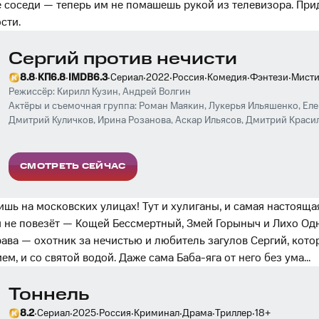
соседи — теперь им не помашешь рукой из телевизора. При
сти.
Сергий против нечисти
·
·
·
·
·
·
·
·
8.8
КП
6.8
IMDB
6.3
Сериал
2022
Россия
Комедия
Фэнтези
Мисти
Режиссёр:
Кирилл Кузин
,
Андрей Волгин
Актёры и съемочная группа:
Роман Маякин
,
Лукерья Ильяшенко
,
Еле
Дмитрий Куличков
,
Ирина Розанова
,
Аскар Ильясов
,
Дмитрий Краси
Тарабукин
,
Наталья Тетенова
,
Ян Цапник
,
Дмитрий Губерниев
,
Яна К
Хрусталёв
,
Николай Шрайбер
,
Арсений Сергеев
,
Игорь Жижикин
,
Ол
Нинидзе
,
Сергей Степин
,
Анастасия Акатова
СМОТРЕТЬ СЕЙЧАС
ишь на московских улицах! Тут и хулиганы, и самая настоящая
м не повезёт — Кощей Бессмертный, Змей Горыныч и Лихо Одн
рава — охотник за нечистью и любитель загулов Сергий, кот
ем, и со святой водой. Даже сама Баба-яга от него без ума…
Тоннель
·
·
·
·
·
·
·
8.2
Сериал
2025
Россия
Криминал
Драма
Триллер
18
+