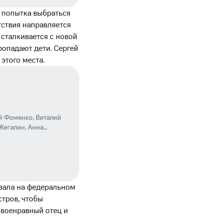
я попытка выбраться
тствия направляется
 сталкивается с новой
ропадают дети. Сергей
 этого места.
й Фоменко
,
Виталий
Жегалин
,
Анна
овала на федеральном
стров, чтобы
своенравный отец и