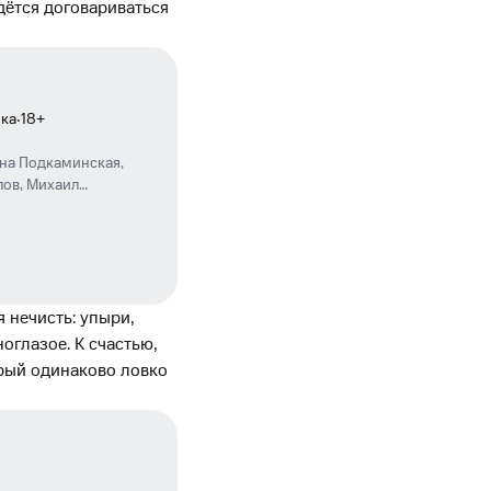
дётся договариваться
·
ка
18
+
на Подкаминская
,
лов
,
Михаил
ошкина
,
Дмитрий
ег Васильков
,
Нино
 нечисть: упыри,
оглазое. К счастью,
орый одинаково ловко