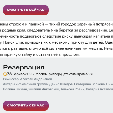
СМОТРЕТЬ СЕЙЧАС
ены страхом и паникой — тихий городок Заречный потрясён
в родные края, следователь Яна берётся за расследование. Е
ечённость подвергают следствие риску, вынуждая капитана 
. Поиск улик приводит их к местному приюту для детей. Одна
ся к разгадке, кто-то всё сильнее начинает им мешать. Неи
ь мрачную тайну и оставить её в прошлом.
Резервация
·
·
·
·
·
·
·
7.8
Сериал
2026
Россия
Триллер
Детектив
Драма
18
+
Режиссёр:
Алексей Андрианов
Актёры и съемочная группа:
Денис Шведов
,
Екатерина Волкова
,
Ник
Полина Гухман
,
Филипп Янковский
,
Алексей Розин
,
Валерия Астапов
Сергей Барковский
,
Юрий Насонов
,
Никита Павленко
,
Тимофей Кочн
СМОТРЕТЬ СЕЙЧАС