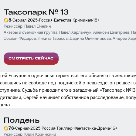
Таксопарк № 13
·
·
·
·
·
·
8
Сериал
2025
Россия
Детектив
Криминал
18
+
Режиссёр:
Павел Емелин
Актёры и съемочная группа:
Павел Харланчук
,
Алексей Дмитриев
,
Па
Сослан Фидаров
,
Никита Тарасов
,
Дарина Овчинникова
,
Андрей Хар
Заусалин
,
Елена Радевич
,
Максим Деричев
СМОТРЕТЬ СЕЙЧАС
ей Есаулов в одночасье теряет всё: его обвиняют в жестоко
азавшись на свободе под подпиской о невыезде, он решает во
ступника. Судьба приводит его в загадочный «Таксопарк №13
ителями, Сергей начинает собственное расследование, попу
дела.
Полдень
·
·
·
·
·
·
·
7.6
Сериал
2025
Россия
Триллер
Фантастика
Драма
16
+
Режиссёр:
Клим Козинский