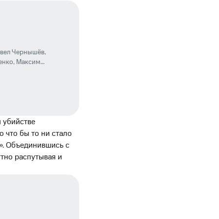
вел Чернышёв
,
енко
,
Максим
м убийстве
 что бы то ни стало
». Объединившись с
тно распутывая и