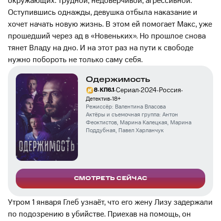
окружающих: трудной, недоверчивой, агрессивной.
Оступившись однажды, девушка отбыла наказание и
хочет начать новую жизнь. В этом ей помогает Макс, уже
прошедший через ад в «Новеньких». Но прошлое снова
тянет Владу на дно. И на этот раз на пути к свободе
нужно побороть не только саму себя.
Одержимость
·
·
·
·
·
Сериал
2024
Россия
8
КП
6.1
·
Детектив
18
+
Режиссёр:
Валентина Власова
Актёры и съемочная группа:
Антон
Феоктистов
,
Марина Калецкая
,
Марина
Поддубная
,
Павел Харланчук
СМОТРЕТЬ СЕЙЧАС
Утром 1 января Глеб узнаёт, что его жену Лизу задержали
по подозрению в убийстве. Приехав на помощь, он