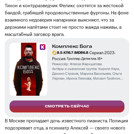
Тихон и контрразведчик Феликс охотятся за жестокой
бандой, грабящей продовольственные фургоны. На фоне
взаимного недоверия напарники выясняют, что за
дерзкими налётами стоит не просто жажда наживы, а
масштабный заговор врага.
Комплекс Бога
·
·
·
·
·
Сериал
2023
8.5
КП
6.7
IMDB
6.8
·
·
·
Россия
Триллер
Детектив
18
+
Режиссёр:
Флюза Фархшатова
Актёры и съемочная группа:
Кирилл Кяро
,
Даниил Страхов
,
Марина Васильева
,
Ольга
Лерман
,
Ирина Леонова
,
Михаил Тройник
,
Таисия Котова
,
Николай Шрайбер
,
Ирина
Друзь
,
Шамиль Хаматов
,
Елизавета Руфина
,
Феликс Мурзабеков
,
Егор Мокренко
СМОТРЕТЬ СЕЙЧАС
В Москве пропадает дочь известного пианиста. Полиция
подозревает отца, а психиатр Алексей — своего нового