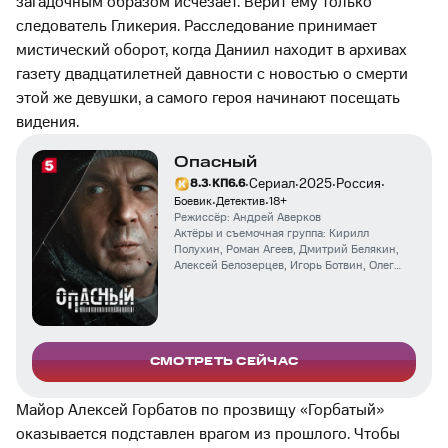
загадочным образом исчезает. Верит ему только
следователь Гликерия. Расследование принимает
мистический оборот, когда Даниил находит в архивах
газету двадцатилетней давности с новостью о смерти
этой же девушки, а самого героя начинают посещать
видения.
Опасный
·
·
·
·
·
Сериал
2025
Россия
8.3
КП
6.6
·
·
Боевик
Детектив
18
+
Режиссёр:
Андрей Аверков
Актёры и съемочная группа:
Кирилл
Полухин
,
Роман Агеев
,
Дмитрий Белякин
,
Алексей Белозерцев
,
Игорь Ботвин
,
Олег
Сенченко
,
Евгения Шахнович
,
Юрий
Сташин
,
Антон Кутынов
,
Вадим
Бадмацыренов
СМОТРЕТЬ СЕЙЧАС
Майор Алексей Горбатов по прозвищу «Горбатый»
оказывается подставлен врагом из прошлого. Чтобы