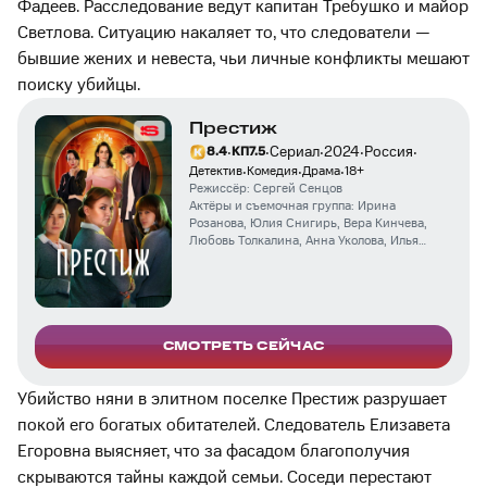
Фадеев. Расследование ведут капитан Требушко и майор
Светлова. Ситуацию накаляет то, что следователи —
бывшие жених и невеста, чьи личные конфликты мешают
поиску убийцы.
Престиж
·
·
·
·
·
Сериал
2024
Россия
8.4
КП
7.5
·
·
·
Детектив
Комедия
Драма
18
+
Режиссёр:
Сергей Сенцов
Актёры и съемочная группа:
Ирина
Розанова
,
Юлия Снигирь
,
Вера Кинчева
,
Любовь Толкалина
,
Анна Уколова
,
Илья
Любимов
,
Аскар Ильясов
,
Настасья
Самбурская
,
Ирина Дубцова
,
Глафира
Глазунова
,
Марина Доможирова
,
Азат
Жумадил
СМОТРЕТЬ СЕЙЧАС
Убийство няни в элитном поселке Престиж разрушает
покой его богатых обитателей. Следователь Елизавета
Егоровна выясняет, что за фасадом благополучия
скрываются тайны каждой семьи. Соседи перестают