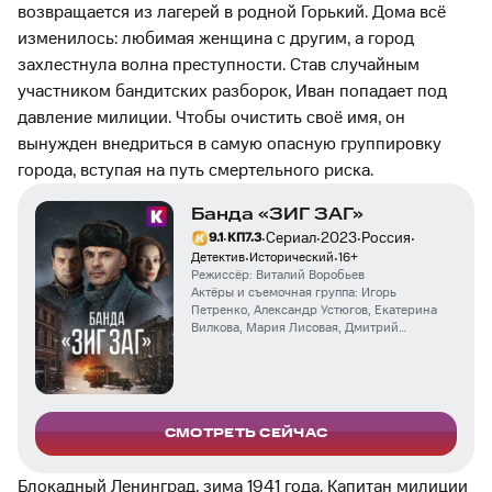
возвращается из лагерей в родной Горький. Дома всё
изменилось: любимая женщина с другим, а город
захлестнула волна преступности. Став случайным
участником бандитских разборок, Иван попадает под
давление милиции. Чтобы очистить своё имя, он
вынужден внедриться в самую опасную группировку
города, вступая на путь смертельного риска.
Банда «ЗИГ ЗАГ»
·
·
·
·
·
Сериал
2023
Россия
9.1
КП
7.3
·
·
Детектив
Исторический
16
+
Режиссёр:
Виталий Воробьев
Актёры и съемочная группа:
Игорь
Петренко
,
Александр Устюгов
,
Екатерина
Вилкова
,
Мария Лисовая
,
Дмитрий
Куличков
,
Олег Филипчик
,
Сергей Белов
,
Сослан Фидаров
,
Денис Константинов
,
Роман Синицын
,
Алексей Потапов
,
Павел
Трубинер
,
Платон Саввин
СМОТРЕТЬ СЕЙЧАС
Блокадный Ленинград, зима 1941 года. Капитан милиции