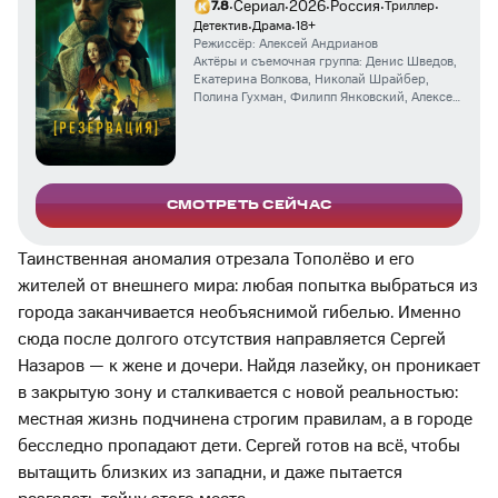
·
·
·
·
·
Сериал
2026
Россия
7.8
Триллер
·
·
Детектив
Драма
18
+
Режиссёр:
Алексей Андрианов
Актёры и съемочная группа:
Денис Шведов
,
Екатерина Волкова
,
Николай Шрайбер
,
Полина Гухман
,
Филипп Янковский
,
Алексей
Розин
,
Валерия Астапова
,
Ольга Макеева
,
Сергей Барковский
,
Юрий Насонов
,
Никита
Павленко
,
Тимофей Кочнев
СМОТРЕТЬ СЕЙЧАС
Таинственная аномалия отрезала Тополёво и его
жителей от внешнего мира: любая попытка выбраться из
города заканчивается необъяснимой гибелью. Именно
сюда после долгого отсутствия направляется Сергей
Назаров — к жене и дочери. Найдя лазейку, он проникает
в закрытую зону и сталкивается с новой реальностью:
местная жизнь подчинена строгим правилам, а в городе
бесследно пропадают дети. Сергей готов на всё, чтобы
вытащить близких из западни, и даже пытается