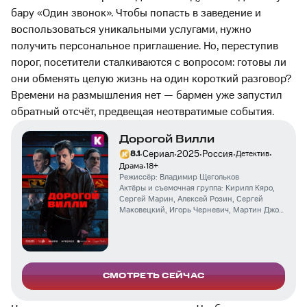
бару «Один звонок». Чтобы попасть в заведение и
воспользоваться уникальными услугами, нужно
получить персональное приглашение. Но, переступив
порог, посетители сталкиваются с вопросом: готовы ли
они обменять целую жизнь на один короткий разговор?
Времени на размышления нет — бармен уже запустил
обратный отсчёт, предвещая неотвратимые события.
Дорогой Вилли
·
·
·
·
·
Сериал
2025
Россия
8.1
Детектив
·
Драма
18
+
Режиссёр:
Владимир Щегольков
Актёры и съемочная группа:
Кирилл Кяро
,
Сергей Марин
,
Алексей Розин
,
Сергей
Маковецкий
,
Игорь Черневич
,
Мартин Джон
Кук
,
Александра Богданова
,
Александр
Штендлер
,
Владимир Конкин
,
Дмитрий
Новоселов
,
Андрей Градов
СМОТРЕТЬ СЕЙЧАС