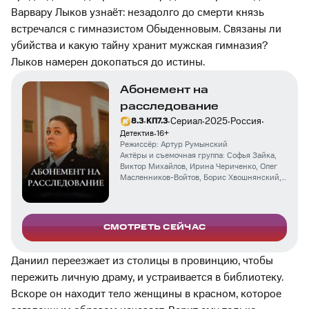
Варвару Лыков узнаёт: незадолго до смерти князь
встречался с гимназистом Обыденновым. Связаны ли
убийства и какую тайну хранит мужская гимназия?
Лыков намерен докопаться до истины.
Абонемент на
расследование
·
·
·
·
·
Сериал
2025
Россия
8.3
КП
7.3
·
Детектив
16
+
Режиссёр:
Артур Румынский
Актёры и съемочная группа:
Софья Зайка
,
Виктор Михайлов
,
Ирина Чериченко
,
Олег
Масленников-Войтов
,
Борис Хвошнянский
,
Дмитрий Готсдинер
,
Артём Осипов
,
Илья
Бледный
,
Антон Егоров
,
Никита Шишкин
СМОТРЕТЬ СЕЙЧАС
Даниил переезжает из столицы в провинцию, чтобы
пережить личную драму, и устраивается в библиотеку.
Вскоре он находит тело женщины в красном, которое