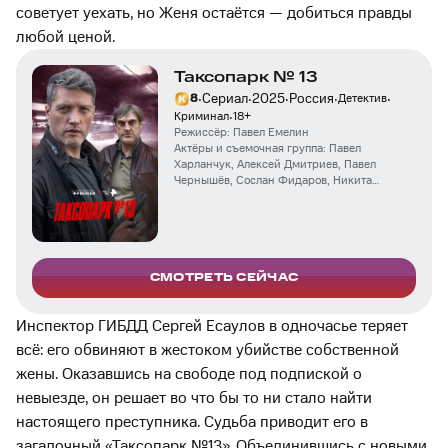
советует уехать, но Женя остаётся — добиться правды
любой ценой.
Таксопарк № 13
·
·
·
·
·
Сериал
2025
Россия
8
Детектив
·
Криминал
18
+
Режиссёр:
Павел Емелин
Актёры и съемочная группа:
Павел
Харланчук
,
Алексей Дмитриев
,
Павел
Чернышёв
,
Сослан Фидаров
,
Никита
Тарасов
,
Дарина Овчинникова
,
Андрей
Харенко
,
Максим Заусалин
,
Елена Радевич
,
Максим Деричев
СМОТРЕТЬ СЕЙЧАС
Инспектор ГИБДД Сергей Есаулов в одночасье теряет
всё: его обвиняют в жестоком убийстве собственной
жены. Оказавшись на свободе под подпиской о
невыезде, он решает во что бы то ни стало найти
настоящего преступника. Судьба приводит его в
загадочный «Таксопарк №13». Объединившись с новыми