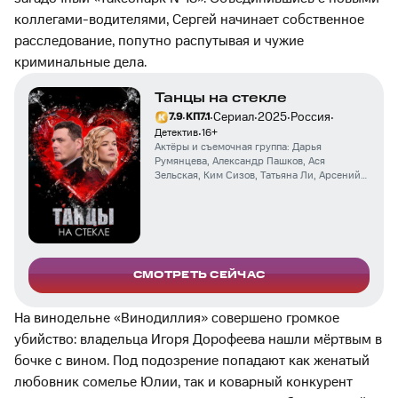
коллегами-водителями, Сергей начинает собственное
расследование, попутно распутывая и чужие
криминальные дела.
Танцы на стекле
·
·
·
·
·
Сериал
2025
Россия
7.9
КП
7.1
·
Детектив
16
+
Актёры и съемочная группа:
Дарья
Румянцева
,
Александр Пашков
,
Ася
Зельская
,
Ким Сизов
,
Татьяна Ли
,
Арсений
Фогелев
СМОТРЕТЬ СЕЙЧАС
На винодельне «Винодиллия» совершено громкое
убийство: владельца Игоря Дорофеева нашли мёртвым в
бочке с вином. Под подозрение попадают как женатый
любовник сомелье Юлии, так и коварный конкурент