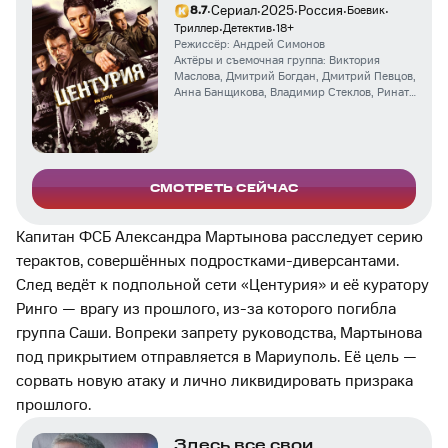
·
·
·
·
·
Сериал
2025
Россия
8.7
Боевик
·
·
Триллер
Детектив
18
+
Режиссёр:
Андрей Симонов
Актёры и съемочная группа:
Виктория
Маслова
,
Дмитрий Богдан
,
Дмитрий Певцов
,
Анна Банщикова
,
Владимир Стеклов
,
Ринат
Есеналиев
,
Никита Манец
,
Михаил
Селиванов
,
Никита Клещёв
,
Ким Дружинин
СМОТРЕТЬ СЕЙЧАС
Капитан ФСБ Александра Мартынова расследует серию
терактов, совершённых подростками-диверсантами.
След ведёт к подпольной сети «Центурия» и её куратору
Ринго — врагу из прошлого, из-за которого погибла
группа Саши. Вопреки запрету руководства, Мартынова
под прикрытием отправляется в Мариуполь. Её цель —
сорвать новую атаку и лично ликвидировать призрака
прошлого.
Здесь все свои