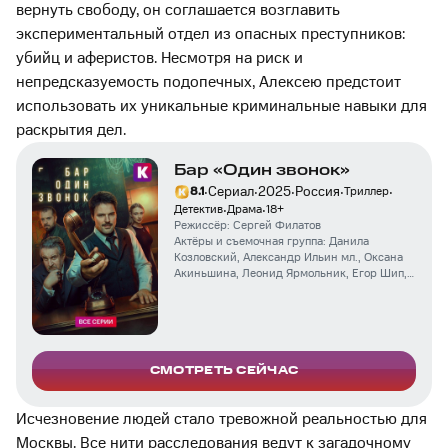
вернуть свободу, он соглашается возглавить
экспериментальный отдел из опасных преступников:
убийц и аферистов. Несмотря на риск и
непредсказуемость подопечных, Алексею предстоит
использовать их уникальные криминальные навыки для
раскрытия дел.
Бар «Один звонок»
·
·
·
·
·
Сериал
2025
Россия
8.1
Триллер
·
·
Детектив
Драма
18
+
Режиссёр:
Сергей Филатов
Актёры и съемочная группа:
Данила
Козловский
,
Александр Ильин мл.
,
Оксана
Акиньшина
,
Леонид Ярмольник
,
Егор Шип
,
Кай Гетц
,
Марина Ворожищева
,
Олег
Рязанцев
,
Артём Осипов
,
Павел Ворожцов
,
Ангелина Пахомова
,
Денис Самойлов
,
Антон
Кузнецов
,
Иван Макаревич
,
Елена
Морозова
,
Серафима Гощанская
СМОТРЕТЬ СЕЙЧАС
Исчезновение людей стало тревожной реальностью для
Москвы. Все нити расследования ведут к загадочному