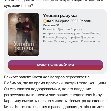
суд, если не он?
Уловки разума
·
·
·
·
·
Сериал
2024
Россия
8.1
КП
7
·
Детектив
18
+
Режиссёр:
Дмитрий Сорокин
Актёры и съемочная группа:
Елена Лотова
,
Всеволод Болдин
,
Серафим Долбунов
,
Кирилл Мелехов
,
Владимир Роганов
,
Анна
Ещенко
,
Виктория Шахова
,
Григорий
Чернов
,
Александр Сергеев
СМОТРЕТЬ СЕЙЧАС
Психотерапевт Костя Холмогоров переезжает в
Любимов, где во время прогулки находит тело женщины.
Он становится подозреваемым, но его владение
регрессивным гипнозом заставляет следователя Киру
Карелину сменить гнев на милость. Несмотря на скепсис
Киры, Костя включается в расследование, чтобы помочь