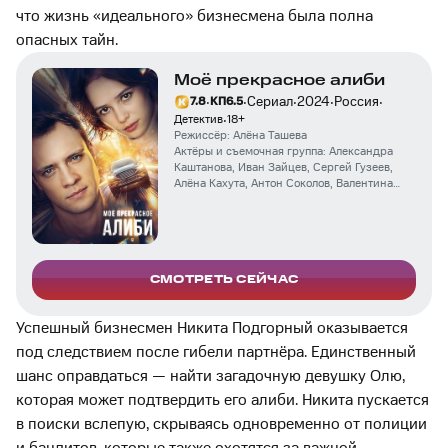
что жизнь «идеального» бизнесмена была полна
опасных тайн.
Моё прекрасное алиби
·
·
·
·
·
Сериал
2024
Россия
7.8
КП
6.5
·
Детектив
18
+
Режиссёр:
Алёна Ташева
Актёры и съемочная группа:
Александра
Каштанова
,
Иван Зайцев
,
Сергей Гузеев
,
Алёна Кахута
,
Антон Соколов
,
Валентина
Муравская
,
Станислав Носатов
,
Михаил
Сакулин
,
Игорь Алексеев
СМОТРЕТЬ СЕЙЧАС
Успешный бизнесмен Никита Подгорный оказывается
под следствием после гибели партнёра. Единственный
шанс оправдаться — найти загадочную девушку Олю,
которая может подтвердить его алиби. Никита пускается
в поиски вслепую, скрываясь одновременно от полиции