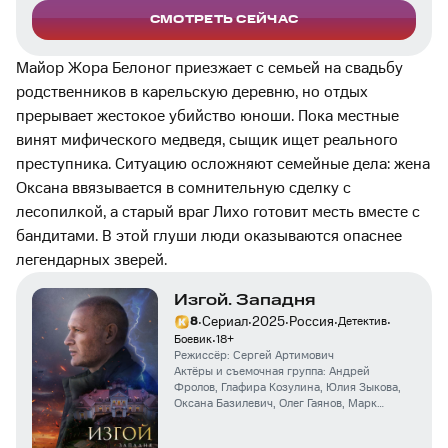
СМОТРЕТЬ СЕЙЧАС
Майор Жора Белоног приезжает с семьей на свадьбу
родственников в карельскую деревню, но отдых
прерывает жестокое убийство юноши. Пока местные
винят мифического медведя, сыщик ищет реального
преступника. Ситуацию осложняют семейные дела: жена
Оксана ввязывается в сомнительную сделку с
лесопилкой, а старый враг Лихо готовит месть вместе с
бандитами. В этой глуши люди оказываются опаснее
легендарных зверей.
Изгой. Западня
·
·
·
·
·
Сериал
2025
Россия
8
Детектив
·
Боевик
18
+
Режиссёр:
Сергей Артимович
Актёры и съемочная группа:
Андрей
Фролов
,
Глафира Козулина
,
Юлия Зыкова
,
Оксана Базилевич
,
Олег Гаянов
,
Марк
Гаврилов