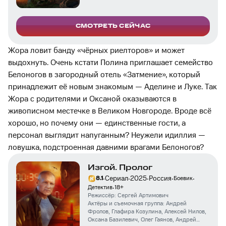
СМОТРЕТЬ СЕЙЧАС
Жора ловит банду «чёрных риелторов» и может
выдохнуть. Очень кстати Полина приглашает семейство
Белоногов в загородный отель «Затмение», который
принадлежит её новым знакомым — Аделине и Луке. Так
Жора с родителями и Оксаной оказываются в
живописном местечке в Великом Новгороде. Вроде всё
хорошо, но почему они — единственные гости, а
персонал выглядит напуганным? Неужели идиллия —
ловушка, подстроенная давними врагами Белоногов?
Изгой. Пролог
·
·
·
·
·
Сериал
2025
Россия
8.1
Боевик
·
Детектив
18
+
Режиссёр:
Сергей Артимович
Актёры и съемочная группа:
Андрей
Фролов
,
Глафира Козулина
,
Алексей Нилов
,
Оксана Базилевич
,
Олег Гаянов
,
Андрей