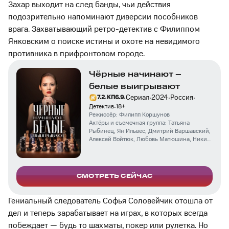
Захар выходит на след банды, чьи действия
подозрительно напоминают диверсии пособников
врага. Захватывающий ретро-детектив с Филиппом
Янковским о поиске истины и охоте на невидимого
противника в прифронтовом городе.
Чёрные начинают –
белые выигрывают
·
·
·
·
·
Сериал
2024
Россия
7.2
КП
6.9
·
Детектив
18
+
Режиссёр:
Филипп Коршунов
Актёры и съемочная группа:
Татьяна
Рыбинец
,
Ян Ильвес
,
Дмитрий Варшавский
,
Алексей Войтюк
,
Любовь Матюшина
,
Никита
Полицеймако
,
Василиса Суюнова
,
Василий
Зиновьев
,
Алиса Кот
,
Виктор Немец
СМОТРЕТЬ СЕЙЧАС
Гениальный следователь Софья Соловейчик отошла от
дел и теперь зарабатывает на играх, в которых всегда
побеждает — будь то шахматы, покер или рулетка. Но