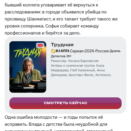
бывший коллега уговаривает её вернуться к
расследованиям: в городе объявился убийца по
прозвищу Шахматист, и его талант требует такого же
уровня соперника. Софья собирает команду
профессионалов и берётся за дело.
Трудная
·
·
·
·
·
·
Сериал
2024
Россия
8.1
КП
7.1
Драма
·
Детектив
18
+
Режиссёр:
Оксана Барковская
Актёры и съемочная группа:
Кира
Медведева
,
Глеб Калюжный
,
Анна
Демидова
,
Аристарх Венес
,
Ангелина
Тихонова
,
Виктория Корлякова
,
Антон
Пампушный
СМОТРЕТЬ СЕЙЧАС
Одна ошибка молодости — и годы попыток её
исправить. Влада с детства была неудобной для