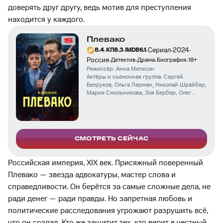
доверять друг другу, ведь мотив для преступления
находится у каждого.
Плевако
·
·
·
·
·
Сериал
2024
8.4
КП
8.3
IMDB
6.1
·
·
·
·
Россия
Детектив
Драма
Биография
18
+
Режиссёр:
Анна Матисон
Актёры и съемочная группа:
Сергей
Безруков
,
Ольга Лерман
,
Николай Шрайбер
,
Мария Смольникова
,
Зоя Бербер
,
Олег
Савцов
,
Виталий Коваленко
СМОТРЕТЬ СЕЙЧАС
Российская империя, XIX век. Присяжный поверенный
Плевако — звезда адвокатуры, мастер слова и
справедливости. Он берётся за самые сложные дела, не
ради денег — ради правды. Но запретная любовь и
политические расследования угрожают разрушить всё,
что он создал. Кто же защитит тех, кто верит в честный