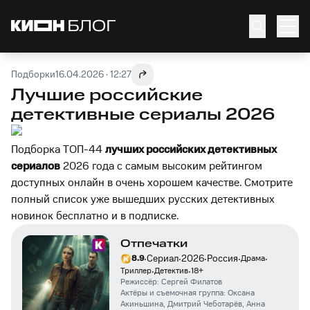
Подборки
16.04.2026 · 12:27
Лучшие российские
детективные сериалы 2026
Подборка ТОП-44
лучших российских детективных
сериалов
2026 года с самым высоким рейтингом
доступных онлайн в очень хорошем качестве. Смотрите
полный список уже вышедших русских детективных
новинок бесплатно и в подписке.
Отпечатки
·
·
·
·
·
Сериал
2026
Россия
8.9
Драма
·
·
Триллер
Детектив
18
+
Режиссёр:
Сергей Филатов
Актёры и съемочная группа:
Оксана
Акиньшина
,
Дмитрий Чеботарёв
,
Анна