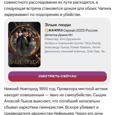
совместного расследования их пути расходятся, а
следующая встреча становится шоком для обоих: Чагина
задерживают по подозрению в убийстве.
Злые люди
·
·
·
·
·
Сериал
2025
Россия
8.9
КП
7.3
·
·
Детектив
Драма
18
+
Режиссёр:
Ким Дружинин
Актёры и съемочная группа:
Пётр Рыков
,
Александр Лыков
,
Роман Маякин
,
Антон
Денисенко
,
Николай Клямчук
,
Олег Гаас
,
Ян
Цапник
,
Дмитрий Нагиев
,
Роман Мадянов
,
Ирина Пегова
,
Ангелина Стречина
,
Виктория Бычкова
,
Дмитрий Поднозов
,
Артём Ткаченко
СМОТРЕТЬ СЕЙЧАС
Нижний Новгород, 1895 год. Провизора местной аптеки
находят повешенным — явно не самоубийство. Сыщик
Алексей Лыков выясняет, что погибший нелегально
сбывал наркотики гимназистам. Вскоре убивают и
предводителя дворянства Нефедьева. Через его дочь