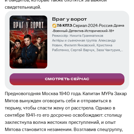
и бандитов, которые также охотятся за важной
свидетельницей.
Враг у ворот
·
·
·
·
·
Сериал
2024
Россия
7.6
КП
7.3
Драма
·
·
·
·
Военный
Детектив
Исторический
18
+
Режиссёр:
Никита Грамматиков
Актёры и съемочная группа:
Александр
Новин
,
Филипп Янковский
,
Кристина
Работенко
,
Сергей Варчук
,
Заза Чантурия
,
Ольга Ефремова
,
Дмитрий Журавлев
,
Мария
Смольникова
,
Сергей Гурьев
,
Никита
Абдулов
СМОТРЕТЬ СЕЙЧАС
Предновогодняя Москва 1940 года. Капитан МУРа Захар
Мятов вынужден оговорить себя и отправиться в
тюрьму, чтобы спасти жену от расстрела. Однако в
сентябре 1941-го его досрочно освобождают: столицу
захлестнула волна жестоких преступлений, и опыт
Мятова становится незаменим. Возглавив спецгруппу,