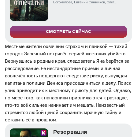
Богомолова
,
Евгений Санников
,
Олег
Рязанцев
,
Андрей Щербович-Вечер
,
Лика
Нифонтова
,
Агриппина Стеклова
,
Владимир
Большов
,
Полина Кутепова
,
Ольга Машная
,
Александра Бабаскина
СМОТРЕТЬ СЕЙЧАС
Местные жители охвачены страхом и паникой — тихий
городок Заречный потрясён серией жестоких убийств.
Вернувшись в родные края, следователь Яна берётся за
расследование. Её нестандартные приёмы и личная
вовлечённость подвергают следствие риску, вынуждая
капитана полиции Дениса присоединиться к делу. Поиск
улик приводит их к местному приюту для детей. Однако,
по мере того, как напарники приближаются к разгадке,
кто-то всё сильнее начинает им мешать. Неизвестный
стремится любой ценой сохранить мрачную тайну и
оставить её в прошлом.
Резервация