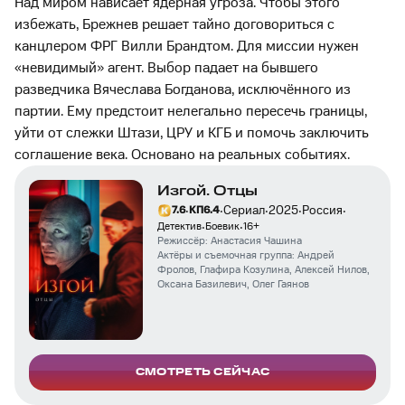
Над миром нависает ядерная угроза. Чтобы этого
избежать, Брежнев решает тайно договориться с
канцлером ФРГ Вилли Брандтом. Для миссии нужен
«невидимый» агент. Выбор падает на бывшего
разведчика Вячеслава Богданова, исключённого из
партии. Ему предстоит нелегально пересечь границы,
уйти от слежки Штази, ЦРУ и КГБ и помочь заключить
соглашение века. Основано на реальных событиях.
Изгой. Отцы
·
·
·
·
·
Сериал
2025
Россия
7.6
КП
6.4
·
·
Детектив
Боевик
16
+
Режиссёр:
Анастасия Чашина
Актёры и съемочная группа:
Андрей
Фролов
,
Глафира Козулина
,
Алексей Нилов
,
Оксана Базилевич
,
Олег Гаянов
СМОТРЕТЬ СЕЙЧАС