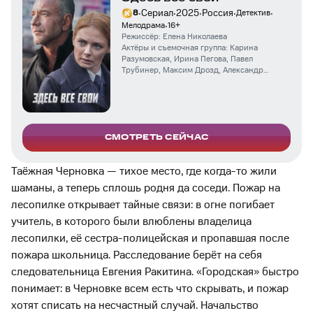
·
·
·
·
·
Сериал
2025
Россия
8
Детектив
·
Мелодрама
16
+
Режиссёр:
Елена Николаева
Актёры и съемочная группа:
Карина
Разумовская
,
Ирина Пегова
,
Павел
Трубинер
,
Максим Дрозд
,
Александр
Бухаров
,
Екатерина Вуличенко
,
Лаура
Кеосаян
,
Семён Шкаликов
,
Юрий Ицков
,
Маргарита Бычкова
СМОТРЕТЬ СЕЙЧАС
Таёжная Черновка — тихое место, где когда-то жили
шаманы, а теперь сплошь родня да соседи. Пожар на
лесопилке открывает тайные связи: в огне погибает
учитель, в которого были влюблены владелица
лесопилки, её сестра-полицейская и пропавшая после
пожара школьница. Расследование берёт на себя
следовательница Евгения Ракитина. «Городская» быстро
понимает: в Черновке всем есть что скрывать, и пожар
хотят списать на несчастный случай. Начальство