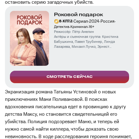
остановить серию загадочных убийств.
Роковой подарок
·
·
·
·
·
Сериал
2024
Россия
8
КП
7.2
·
·
Детектив
Криминал
16
+
Режиссёр:
Пётр Амелин
Актёры и съемочная группа:
Кристина
Бабушкина
,
Павел Трубинер
,
Линда
Лазарева
,
Михаил Лучко
,
Эрнест
Тимерханов
,
Екатерина Тарасова
,
Анна
Потакова
,
Дарья Шупиченко
СМОТРЕТЬ СЕЙЧАС
Экранизация романа Татьяны Устиновой о новых
приключениях Мани Поливановой. В поисках
вдохновения писательница едет в провинцию к другу
детства Максу, но становится свидетельницей его
убийства. Полиция подозревает Маню, и теперь ей
нужно самой найти киллера, чтобы доказать свою
невиновность. В ходе расследования героиня понимает,