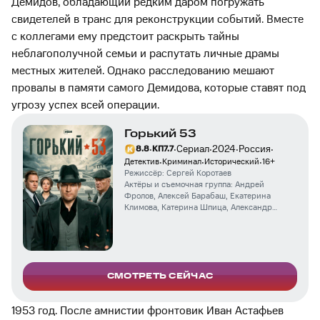
Демидов, обладающий редким даром погружать
свидетелей в транс для реконструкции событий. Вместе
с коллегами ему предстоит раскрыть тайны
неблагополучной семьи и распутать личные драмы
местных жителей. Однако расследованию мешают
провалы в памяти самого Демидова, которые ставят под
угрозу успех всей операции.
Горький 53
·
·
·
·
·
Сериал
2024
Россия
8.8
КП
7.7
·
·
·
Детектив
Криминал
Исторический
16
+
Режиссёр:
Сергей Коротаев
Актёры и съемочная группа:
Андрей
Фролов
,
Алексей Барабаш
,
Екатерина
Климова
,
Катерина Шпица
,
Александр
Балуев
,
Алексей Макаров
,
Михаил Евланов
,
Александр Семчев
,
Любовь Константинова
,
Владимир Бирюков
СМОТРЕТЬ СЕЙЧАС
1953 год. После амнистии фронтовик Иван Астафьев