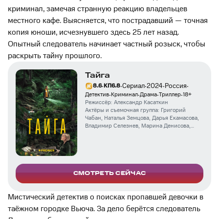
криминал, замечая странную реакцию владельцев
местного кафе. Выясняется, что пострадавший — точная
копия юноши, исчезнувшего здесь 25 лет назад.
Опытный следователь начинает частный розыск, чтобы
раскрыть тайну прошлого.
Тайга
·
·
·
·
·
Сериал
2024
Россия
8.6
КП
6.8
·
·
·
·
Детектив
Криминал
Драма
Триллер
18
+
Режиссёр:
Александр Касаткин
Актёры и съемочная группа:
Григорий
Чабан
,
Наталья Земцова
,
Дарья Екамасова
,
Владимир Селезнев
,
Марина Денисова
,
Елена Коренева
,
Елизавета Ищенко
,
Маргарита Галич
,
Алиса Олейник
,
Елена
Руфанова
СМОТРЕТЬ СЕЙЧАС
Мистический детектив о поисках пропавшей девочки в
таёжном городке Вьюча. За дело берётся следователь