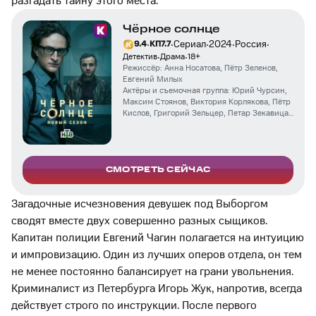
разгадать тайну этого места.
Чёрное солнце
·
·
·
·
·
Сериал
2024
Россия
9.4
КП
7.7
·
·
Детектив
Драма
18
+
Режиссёр:
Анна Носатова
,
Пётр Зеленов
,
Евгений Милых
Актёры и съемочная группа:
Юрий Чурсин
,
Максим Стоянов
,
Виктория Корлякова
,
Пётр
Кислов
,
Григорий Зельцер
,
Петар Зекавица
,
Пётр Романов
,
Александра Большакова
,
Полина Ватага
,
Пётр Нечипоренко
,
Александр Силаев
,
Юрий Беляев
,
Марина
Петренко
,
Евгений Харитонов
,
Филипп
Азаров
,
Олег Доброван
,
Семён Арзуманов
СМОТРЕТЬ СЕЙЧАС
Загадочные исчезновения девушек под Выборгом
сводят вместе двух совершенно разных сыщиков.
Капитан полиции Евгений Чагин полагается на интуицию
и импровизацию. Один из лучших оперов отдела, он тем
не менее постоянно балансирует на грани увольнения.
Криминалист из Петербурга Игорь Жук, напротив, всегда
действует строго по инструкции. После первого