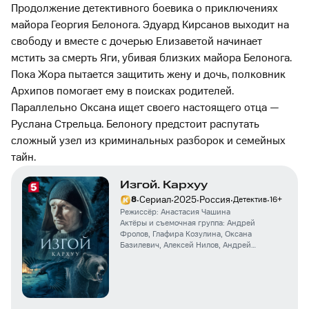
Продолжение детективного боевика о приключениях
майора Георгия Белонога. Эдуард Кирсанов выходит на
свободу и вместе с дочерью Елизаветой начинает
мстить за смерть Яги, убивая близких майора Белонога.
Пока Жора пытается защитить жену и дочь, полковник
Архипов помогает ему в поисках родителей.
Параллельно Оксана ищет своего настоящего отца —
Руслана Стрельца. Белоногу предстоит распутать
сложный узел из криминальных разборок и семейных
тайн.
Изгой. Кархуу
·
·
·
·
·
Сериал
2025
Россия
8
Детектив
16
+
Режиссёр:
Анастасия Чашина
Актёры и съемочная группа:
Андрей
Фролов
,
Глафира Козулина
,
Оксана
Базилевич
,
Алексей Нилов
,
Андрей
Горбачев
,
Мария Столярова
,
Олег Гаянов
,
Марк Гаврилов
,
Артур Харитоненко
,
Юлия
Зыкова